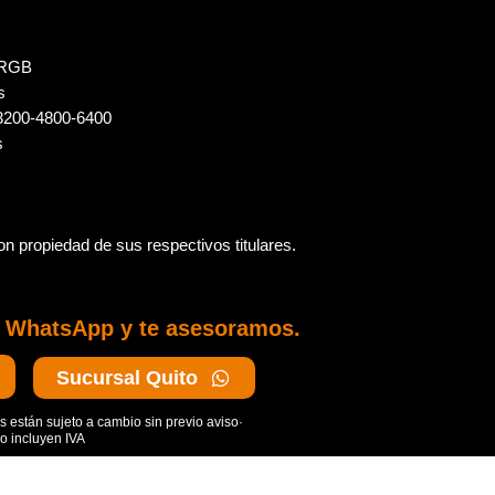
Presentar factura 
En productos con 
devoluciones
s RGB
Se cuenta con un pe
s
fecha de compra
-3200-4800-6400
s
n propiedad de sus respectivos titulares.
n WhatsApp y te asesoramos.
Sucursal Quito
s están sujeto a cambio sin previo aviso·
o incluyen IVA