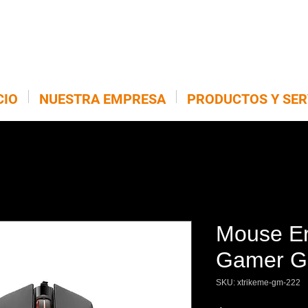
CIO
NUESTRA EMPRESA
PRODUCTOS Y SER
Mouse E
Gamer G
SKU: xtrikeme-gm-222