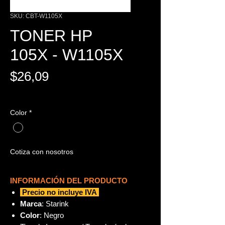
SKU: CBT-W1105X
TONER HP
105X - W1105X
Precio
$26,09
IVA excluido
Color
*
Cotiza con nosotros
INFORMACIÓN DEL PRODUCTO
Precio no incluye IVA
Marca
: Starink
Color
: Negro