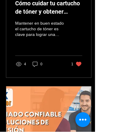
Cómo cuidar tu cartucho
de tóner y obtener
mejores impresiones
Mantener en buen estado
el cartucho de tóner es
clave para lograr una
impresión de calidad y
prolongar la vida útil de tu
impresora. Un
almacenamiento
adecuado, lejos del calor y
4
0
1
la humedad, junto con una
correcta manipulación e
instalación, evita fallas y
manchas. Aplicar estos
simples consejos mejora el
rendimiento, reduce costos
y asegura resultados
nítidos en cada
documento.